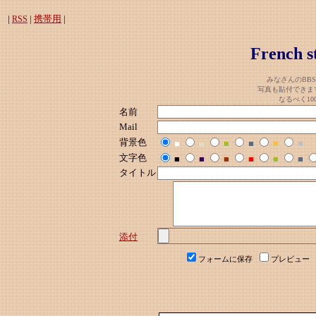
|
|
携帯用
|
RSS
French s
みなさんのBB
写真も貼付できま
なるべく1
名前
Mail
背景色
■
■
■
■
■
■
文字色
■
■
■
■
■
■
タイトル
添付
フォームに保存
プレビュー