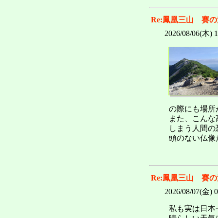
Re:鳳凰三山 賽
2026/08/06(木) 
の際にも場所
また、こんな
しまう人間の
頭のない仏像
Re:鳳凰三山 賽
2026/08/07(金) 
私も実は日本