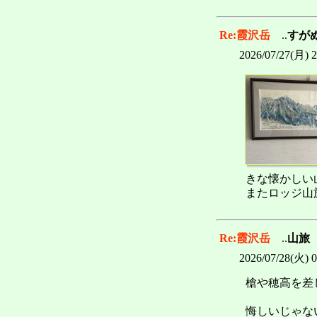
Re:霞沢岳
..
すが
2026/07/27(月) 
きな懐かしい
またロッジ山
Re:霞沢岳
..
山旅
2026/07/28(火) 
槍や穂高を差
悔しいじゃな