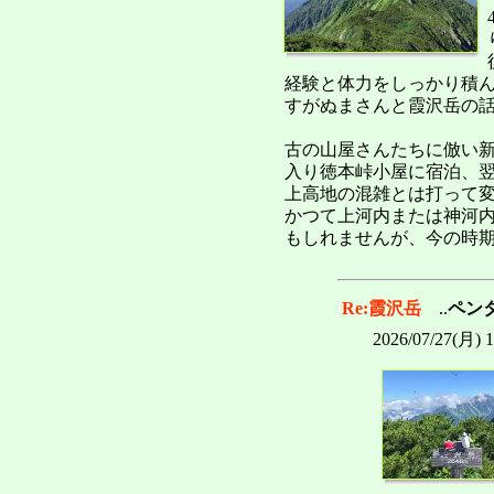
経験と体力をしっかり積
すがぬまさんと霞沢岳の
古の山屋さんたちに倣い
入り徳本峠小屋に宿泊、
上高地の混雑とは打って
かつて上河内または神河
もしれませんが、今の時
Re:霞沢岳
..
ペン
2026/07/27(月) 