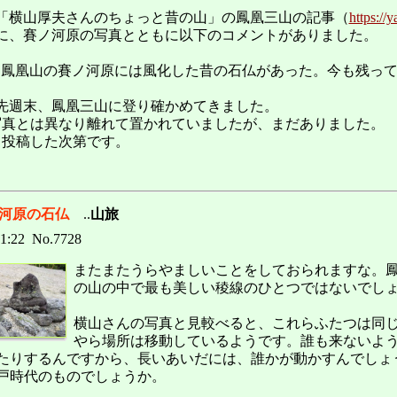
「横山厚夫さんのちょっと昔の山」の鳳凰三山の記事（
https://
に、賽ノ河原の写真とともに以下のコメントがありました。
"鳳凰山の賽ノ河原には風化した昔の石仏があった。今も残って
先週末、鳳凰三山に登り確かめてきました。
写真とは異なり離れて置かれていましたが、まだありました。
、投稿した次第です。
の河原の石仏
..
山旅
21:22 No.7728
またまたうらやましいことをしておられますな。
の山の中で最も美しい稜線のひとつではないでし
横山さんの写真と見較べると、これらふたつは同
やら場所は移動しているようです。誰も来ないよ
たりするんですから、長いあいだには、誰かが動かすんでしょ
戸時代のものでしょうか。