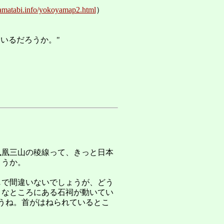
yamatabi.info/yokoyamap2.html
）
いるだろうか。"
鳳凰三山の稜線って、きっと日本
ょうか。
じで間違いないでしょうが、どう
うなところにある石祠が動いてい
うね。首がはねられているとこ