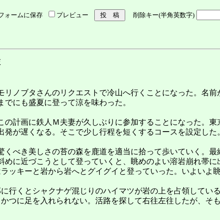
フォームに保存
プレビュー
削除キー(半角英数字)
旅
モリノブタさんのリクエストで冷山へ行くことになった。名前
までにも盛夏に登って涼を味わった。
この計画に鉄人Ｍ夫妻が久しぶりに参加することになった。東
出発が遅くなる。そこで少し行程を短くするコースを設定した
驚くべき美しさの苔の森を鹿道を適当に拾って歩いていく。最
斜めに近づこうとして登っていくと、眺めのよい溶岩崩れ帯に
はラッキーと岩から岩へとグイグイと登っていった。いよいよ
部に行くとシャクナゲ混じりのハイマツが岩の上を占領してい
うかつに足を入れられない。活路を探して右往左往したが、そ