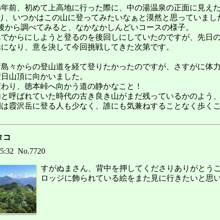
4年前、初めて上高地に行った際に、中の湯温泉の正面に見え
り、いつかはこの山に登ってみたいなぁと漠然と思っていまし
後から調べてみると、なかなかしんどいコースの様子。
んでからにしようと登るのを後回しにしていたのですが、先日
話になり、意を決して今回挑戦してきた次第です。
新島々からの登山道を経て登りたかったのですが、さすがに体
翌日山頂に向かいました。
変わり、徳本峠へ向かう道の静かなこと！
内と呼ばれていた時代の古き良き山がまだ残っているかのよう
期は霞沢岳に登る人も少なく、誰にも気兼ねすることなく歩く
タコ
15:32 No.7720
すがぬまさん、背中を押してくださりありがとう
ロッジに飾られている絵をまた見に行きたいと思