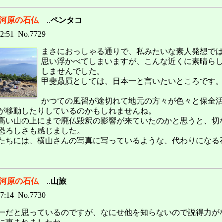
の河原の石仏
..
ペンタコ
12:51 No.7729
まさにおっしゃる通りで、私みたいな素人発想で
思い浮かべてしまいますが、こんな近くに素晴ら
しませんでした。
甲斐贔屓としては、日本一と言いたいところです
かつての風習が途切れて地元の方々が色々と保全
が移動したりしているのかもしれませんね。
高い山の上にまで廃仏毀釈の影響が来ていたのかと思うと、切
恐ろしさも感じました。
たちには、横山さんの写真に写っているような、代わりになる
の河原の石仏
..
山旅
07:14 No.7730
一だと思っているのですが、なにせ他を知らないので説得力が