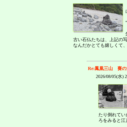
古い石仏たちは、上記の
なんだかとても嬉しくて
Re:鳳凰三山 賽
2026/08/05(水) 
たり倒れてい
ろをみると江