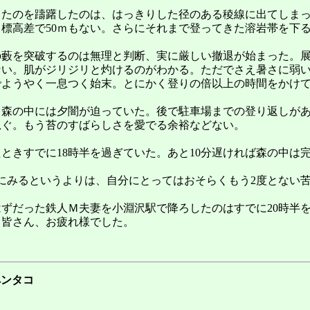
ったのを躊躇したのは、はっきりした径のある稜線に出てしま
標高差で50ｍもない。さらにそれまで登ってきた溶岩帯を下
の藪を突破するのは無理と判断、実に厳しい撤退が始まった。
ない。肌がジリジリと灼けるのがわかる。ただでさえ暑さに弱
でようやく一息つく始末。とにかく登りの倍以上の時間をかけ
も森の中には夕闇が迫っていた。後で駐車場までの登り返しが
急ぐ。もう苔のすばらしさを愛でる余裕などない。
ときすでに18時半を過ぎていた。あと10分遅ければ森の中は
にみるというよりは、自分にとってはおそらくもう2度とない
はずだった鉄人Ｍ夫妻を小淵沢駅で降ろしたのはすでに20時半
く皆さん、お疲れ様でした。
ペンタコ