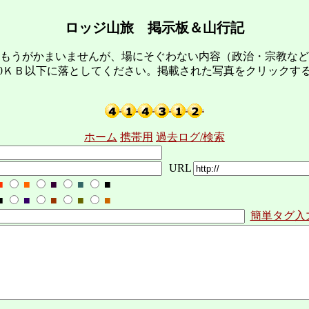
ロッジ山旅 掲示板＆山行記
もうがかまいませんが、場にそぐわない内容（政治・宗教など
00ＫＢ以下に落としてください。掲載された写真をクリックす
ホーム
携帯用
過去ログ/検索
URL
■
■
■
■
■
■
■
■
■
■
簡単タグ入