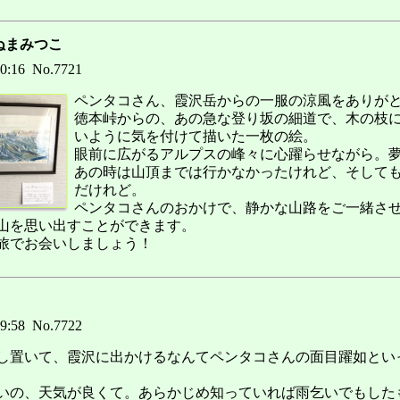
ぬまみつこ
20:16 No.7721
ペンタコさん、霞沢岳からの一服の涼風をありが
徳本峠からの、あの急な登り坂の細道で、木の枝
いように気を付けて描いた一枚の絵。
眼前に広がるアルプスの峰々に心躍らせながら。
あの時は山頂までは行かなかったけれど、そして
だけれど。
ペンタコさんのおかけで、静かな山路をご一緒さ
山を思い出すことができます。
旅でお会いしましょう！
09:58 No.7722
し置いて、霞沢に出かけるなんてペンタコさんの面目躍如とい
いの、天気が良くて。あらかじめ知っていれば雨乞いでもした