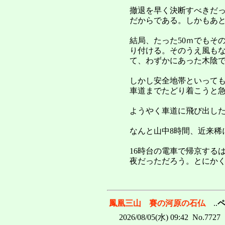
撤退を早く決断すべきだ
だからである。しかもあと
結局、たった50ｍでもそ
り付ける。そのうえ風も
て、わずかにあった木陰
しかし安全地帯といって
車道までたどり着こうと
ようやく車道に飛び出した
なんと山中8時間、近来稀
16時台の電車で帰京する
夜だっただろう。とにか
鳳凰三山 賽の河原の石仏
..
2026/08/05(水) 09:42 No.7727