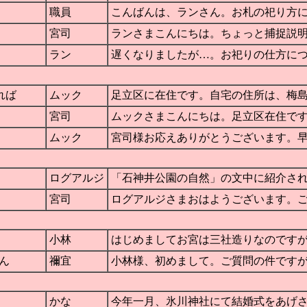
職員
こんばんは、ランさん。お札の祀り方についての
宮司
ランさまこんにちは。ちょっと捕捉説明をさせて
ラン
遅くなりましたが…。お祀りの仕方について教え
れば
ムック
足立区に在住です。自宅の住所は、梅島なのです
宮司
ムックさまこんにちは。足立区在住ですか・・・
ムック
宮司様お応えありがとうございます。早速、問い
ログアルジ
「石神井公園の自然」の文中に紹介されている植
。
宮司
ログアルジさまおはようございます。ご指摘あり
小林
はじめましてお宮は三社造りなのですが、中央の
ん
禰宜
小林様、初めまして。ご質問の件ですが、実物を
かな
今年一月、氷川神社にて結婚式をあげさせて頂い