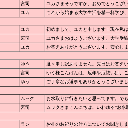
宮司
ユカさまそうですか、おめでとうございます！！
ユカ
これから始まる大学生活を精一杯学び、楽しんで
ユカ
初めまして、ユカと申します！現在私は大学受験
宮司
ユカさまおはようございます。大学受験、いよい
ユカ
お答えありがとうございます。安心しました。あ
ゆう
度々申し訳ありません。先日はお答えいただきあ
宮司
ゆう様こんばんは。厄年や厄祓いは、ご本人さえ
ゆう
ご丁寧なお返事をありがとうございました。遅く
ムック
お水取りに行きたいと思ってます。でも、お水取
宮司
ムックさまこんにちは。いわゆる”お水取り”と言
ラン
お札のお祀りの仕方についてお聞きします。お札