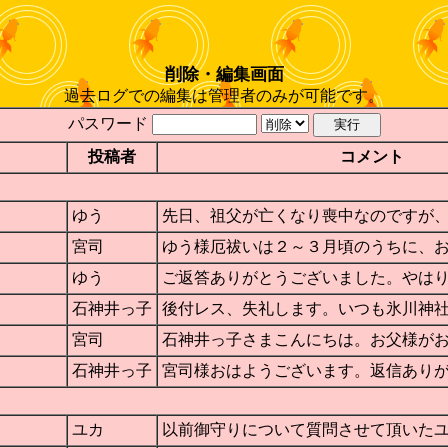
削除・編集画面
過去ログでの編集は管理者のみが可能です。
パスワード
投稿者
コメント
ゆう
先日、祖父が亡くなり喪中なのですが、厄払いを
宮司
ゆう様厄祓いは２～３月頃のうちに、お受けにな
ゆう
ご返答ありがとうございました。やはり、四十九
石神井っ子
後付レス、失礼します。いつも氷川神社の神々様
宮司
石神井っ子さまこんにちは。お父様がお亡くなり
石神井っ子
宮司様おはようございます。返信ありがとうござ
ユカ
以前御守りについて質問させて頂いたユカです。