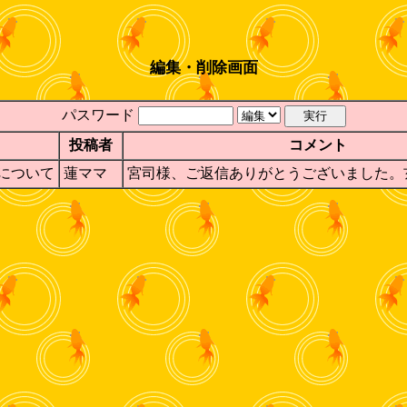
編集・削除画面
パスワード
投稿者
コメント
方について
蓮ママ
宮司様、ご返信ありがとうございました。玄関は別れ