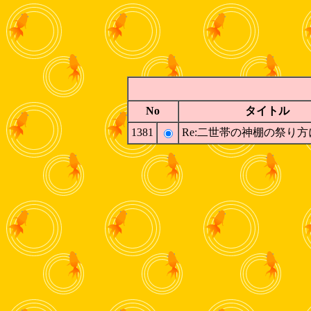
No
タイトル
1381
Re:二世帯の神棚の祭り