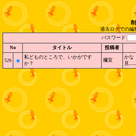
削
過去ログでの編
パスワード
No
タイトル
投稿者
私どものところで、いかがです
かな
禰宜
526
か？
見......