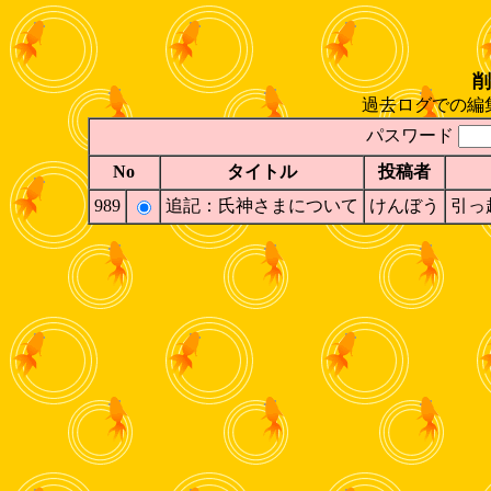
削
過去ログでの編
パスワード
No
タイトル
投稿者
989
追記：氏神さまについて
けんぼう
引っ