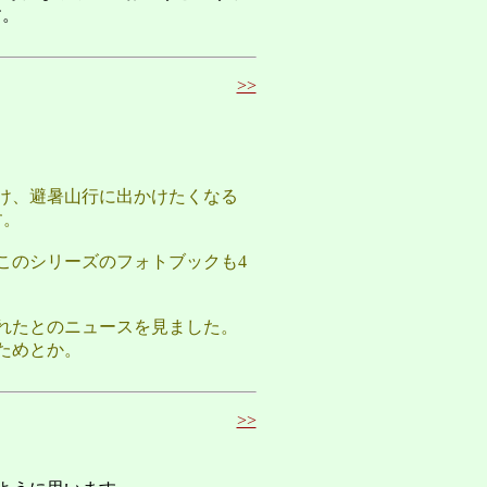
す。
>>
け、避暑山行に出かけたくなる
す。
このシリーズのフォトブックも4
れたとのニュースを見ました。
ためとか。
>>