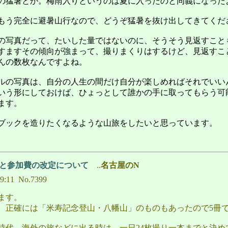
の猛暑とか。梅雨入りというのは夏に入ったのと同義になった
もう完全に避暑山行なので、どうぞ猛暑を抜け出してきてくだ
の写真だって、たいした量ではないのに、そうそう見返すこと
すますその傾向が強まって、撮りまくりはするけど、見返すこ
んの数枚なんですよね。
ルの写真は、自分の人生の間だけ自分が楽しめればそれでいい
いう形にしておけば、ひょっとして誰かの手に取ってもらう可
ます。
ブックを造りたくなるような山旅をしたいと思っています。
画と参加費の改定について
..
名古屋のN
09:11 No.7399
ます。
、正確には「米寿記念登山・八幡山」のものもあったので5冊
時代、海外の旅などに出る時は、一日24枚撮り一本までと決め