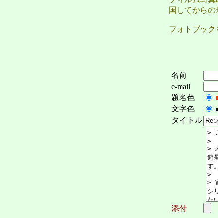
国してからの
フォトブック
名前
e-mail
題名色
文字色
タイトル
添付