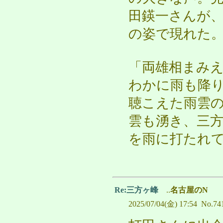
田鍈一さんが
の姿で現れた
「両雄相まみ
わかに雨も降
聴こえた雨雲
雲も湧き、三
を雨に打たれ
Re:三方ヶ峰
..
名古屋のN
2025/07/04(金) 17:54 No.74