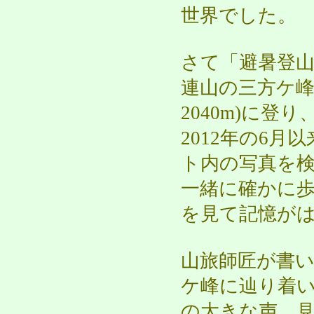
世界でした。
さて「避暑登
連山の三方ケ峰
2040m)に
2012年の6
ト内の写真を
一緒に確かに
を見て記憶が
山旅師匠が書
ケ峰に辿り着
の大きな声。