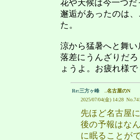
花や天候は今一つだ
邂逅があったのは、
た。
涼から猛暑へと舞い
落差にうんざりだろ
ょうよ。お疲れ様で
Re:三方ヶ峰
..
名古屋のN
2025/07/04(金) 14:28 No.74
先ほど名古屋に
後の予報はなん
に眠ることが