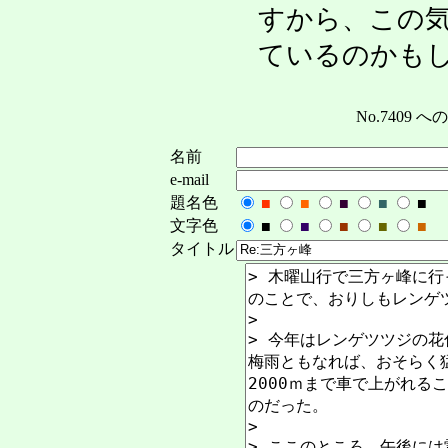
すから、この
ているのかも
No.7409
名前
e-mail
題名色
■
■
■
■
■
文字色
■
■
■
■
■
タイトル