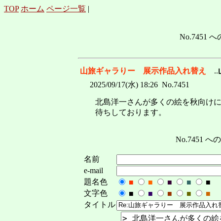
TOP
ホーム
ページ一覧
|
No.7451 へ
山旅ギャラりー 展示作品入れ替え
..
2025/09/17(水) 18:26 No.7451
北島洋一さんが多くの絵を秋向け
待ちしております。
No.7451
名前
e-mail
題名色
■
■
■
■
■
文字色
■
■
■
■
■
タイトル