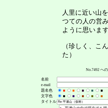
人里に近い山
つての人の営
ように思いま
（珍しく、こ
た）
No.7492
名前
e-mail
題名色
■
■
■
■
■
文字色
■
■
■
■
■
タイトル