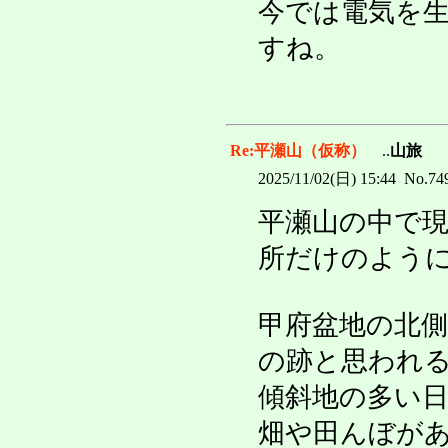
今では電気を
すね。
Re:平瀬山（仮称）
..
山旅
2025/11/02(日) 15:44 No.74
平瀬山の中で
所だけのよう
甲府盆地の北
の跡と思われ
傾斜地の多い
畑や田んぼが