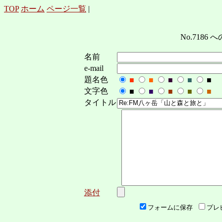
TOP
ホーム
ページ一覧
|
No.7186 へ
名前
e-mail
題名色
■
■
■
■
■
文字色
■
■
■
■
■
タイトル
添付
フォームに保存
プレ