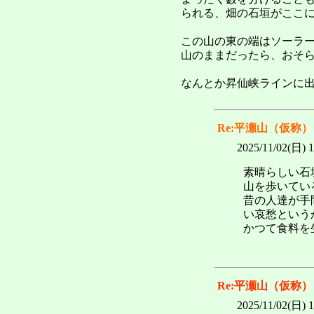
られる、畑の石垣がここ
この山の東の端はソーラ
山のままだったら、おそ
なんとか昇仙峡ラインに
Re:平瀬山（仮称）
2025/11/02(日) 
素晴らしい石
山を歩いてい
昔の人達が手
い哀愁という
かつて食料を
Re:平瀬山（仮称）
2025/11/02(日) 