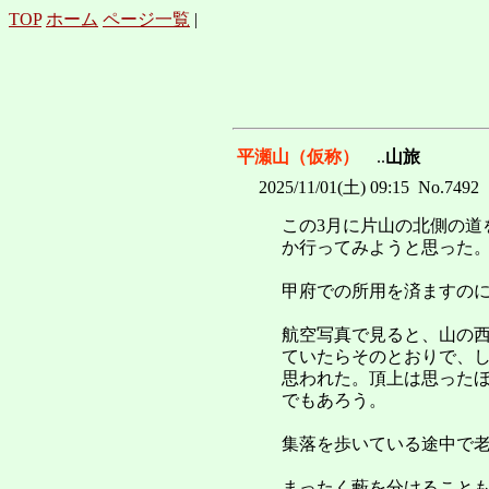
TOP
ホーム
ページ一覧
|
平瀬山（仮称）
..
山旅
2025/11/01(土) 09:15 No.7492
この3月に片山の北側の道
か行ってみようと思った
甲府での所用を済ますの
航空写真で見ると、山の
ていたらそのとおりで、
思われた。頂上は思ったほ
でもあろう。
集落を歩いている途中で
まったく藪を分けること