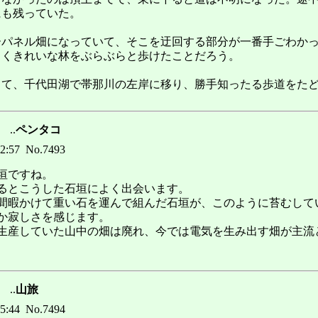
にも残っていた。
ーパネル畑になっていて、そこを迂回する部分が一番手ごわか
らくきれいな林をぶらぶらと歩けたことだろう。
出て、千代田湖で帯那川の左岸に移り、勝手知ったる歩道をた
..
ペンタコ
12:57 No.7493
垣ですね。
るとこうした石垣によく出会います。
間暇かけて重い石を運んで組んだ石垣が、このように苔むして
か寂しさを感じます。
生産していた山中の畑は廃れ、今では電気を生み出す畑が主流
..
山旅
15:44 No.7494