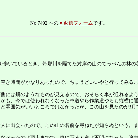
No.7492 への
▼返信フォーム
です。
を歩いているとき、帯那川を隔てた対岸の山のてっぺんの林の
。
に空き時間がかなりあったので、ちょうどいいやと行ってみる
西側には畑のようなものが見えるので、おそらく車が通れるよ
しかも、今では使われなくなった車道やら作業道やらも縦横に
ど雰囲気がいいところではなかったが、この山を見たのが3月
老人に出会ったので、この山の名前を尋ねたが知らぬという。
もなかったのは頂上までで、東に下ると道は不明になった。途