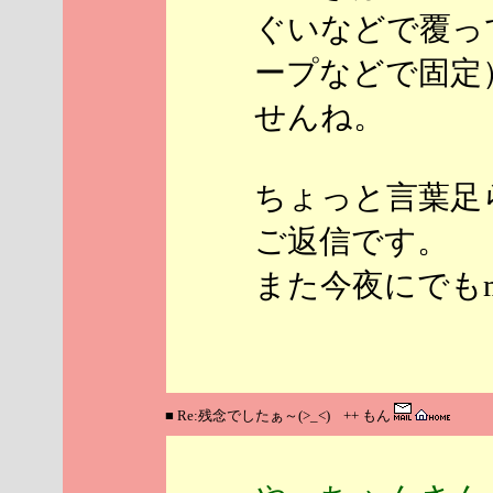
ぐいなどで覆っ
ープなどで固定
せんね。
ちょっと言葉足
ご返信です。
また今夜にでもm(
■ Re:残念でしたぁ～(>_<) ++ もん