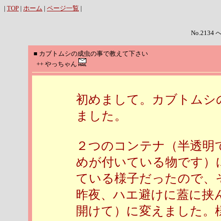
|
TOP
|
ホーム
|
ページ一覧
|
No.2134 
■ カブトムシの成虫の事で教えて下さい
++ やっちゃん
初めまして。カブトムシ
ました。
２つのコンテナ（半透明
めが付いている物です）
ている様子だったので、
昨夜、ハエ避けに蓋に挟
開けて）に変えました。