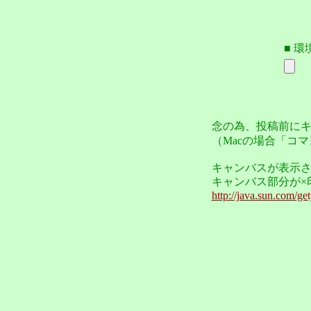
■ 
念の為、投稿前にキー
（Macの場合「コ
キャンバスが表示さ
キャンバス部分が×
http://java.sun.com/get