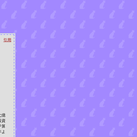
引用
七億
投資
予算
年よ