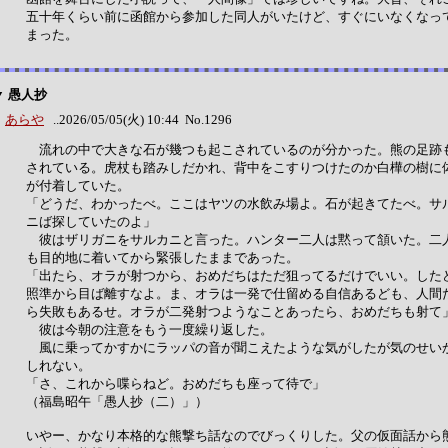
五十年くらい前に函館から参加した同人がいたけど、すぐにいなくなっ
まった。
▼ 愚人抄
あらや
..2026/05/05(火) 10:44 No.1296
流れの中で大きな石が幾つも起こされているのが分かった。熊の足跡
されている。虎杖も踏みしだかれ、背中をこすりつけたのか白樺の樹に
が付着していた。
「どうだ、わかったべ。ここはヤツの水飲み場よ。石が起きてたべ。サ
ニば探していたのよ」
彼はザリガニをサルカニと言った。ハンター二人は黙って頷いた。二
も目的地に着いてから緊張したままであった。
「出たら、オラが射つから、おめだちはただ狙ってるだけでいい。した
照準から目ば離すなよ。ま、オラは一発で仕留める自信あるども、人間
ら失敗もあるせ。オラが二発射つようなことあったら、おめだちも射て
彼は今朝の注意をもう一度繰り返した。
風に乗ってかすかにラッパの音が聞こえたような気がしたが気のせい
しれない。
「さ、これから喋らねど。おめだちも座って待で」
（福島昭午「愚人抄（二）」）
いやー、かなり本格的な熊撃ち話なのでびっくりした。父の仮面話から