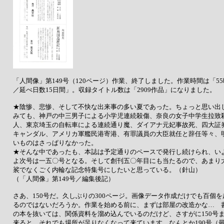
「人間像」第149号（120ページ）作業、終了しました。作業時間は「5
／延べ日数15日間」。収録タイトル数は「2909作品」になりました。
★陰惨、悲惨、そして不快な出来事の多い夏であった。ちょっと思い出
みても、神戸の中三男子による小学児連続殺傷、奈良の女子中学生拉致
人、東京埼玉の自転車による連続通り魔、ダイアナ元妃事故死、四大証
キャンダル、アメリカ軍艦民港寄港、有罪議員の大臣就任と辞任等々、
いものはさっぱりなかった。
★そんな中であったも、本誌は予定通りのペースで発行し続けられ、い
よ次号は一五〇号となる。そして創刊五〇年目にも当たるので、あまり
裟でなくごく内輪な記念特集号にしたいと思っている。（針山）
（「人間像」第149号／編集後記）
さあ、150号だ。久しぶりの300ページ。画像データ作成だけでも百個を
るのではないだろうか。作業を始める前に、まずは部屋の改造かな… 
の本を抜いては、関係資料を溜め込んでいるのだけど、さすがに150号
来ると、それでも場所が足りなくなって来ています。なんとか190号（