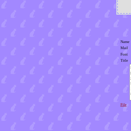
Name
Mail
Font
Title
File