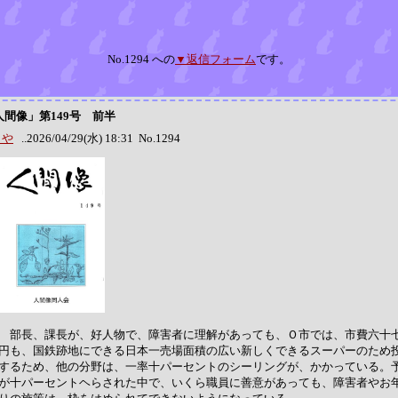
No.1294 への
▼返信フォーム
です。
人間像」第149号 前半
らや
..2026/04/29(水) 18:31 No.1294
部長、課長が、好人物で、障害者に理解があっても、Ｏ市では、市費六十
円も、国鉄跡地にできる日本一売場面積の広い新しくできるスーパーのため
するため、他の分野は、一率十パーセントのシーリングが、かかっている。
が十パーセントヘらされた中で、いくら職員に善意があっても、障害者やお