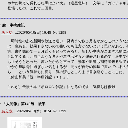
ホヤだ吠えて呉れるな黒はよい犬」（違星北斗） 文学に「ガッチャキ
登場したの、これで二回目。
▼ 続・半病雑記
あらや
..2026/05/10(日) 16:48 No.1298
即時性のある新聞や放送と違い、発表まで数ヵ月もかかるこのような
は、色あせ、効果も少ないので書いても仕方がないという思いがある。
実、書き始めて一ヵ月近くも経ってみると、新しい事実がこまぎれ的に
と出てくるし、同じような考えや意見も次々と発表されるので、途中で
も止そうと思った。書いたからと言って、効果や影響も期待出来る訳で
いから無駄骨に過ぎない気もするが、元々が自分の興味で書いているの
ら……という気持ちに戻り、気の済むところまで書き継ぐことにした。
（針山和美「続・半病雑記（１）」）
これが、最後の本『ボロロン雑記』になるのです。気持ちは複雑。
▼ 「人間像」第149号 後半
あらや
..2026/05/13(水) 10:24 No.1299