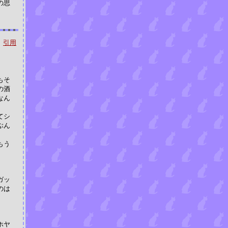
の思
引用
もそ
の酒
なん
てシ
ぶん
もう
ガッ
のは
ホヤ