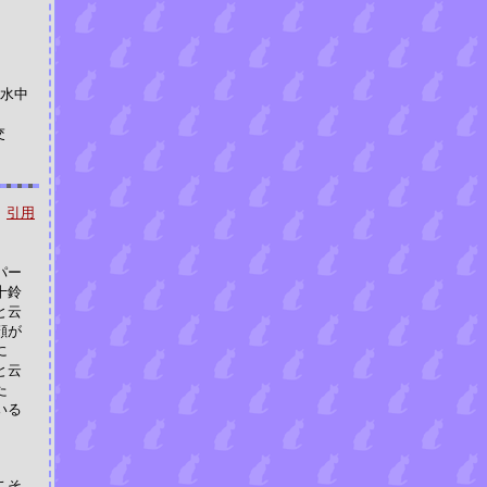
『水中
交
引用
パー
十鈴
と云
顔が
に
と云
た
いる
こそ