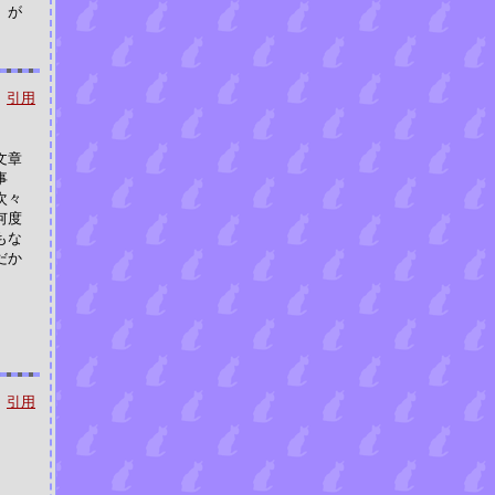
」が
引用
文章
事
次々
何度
もな
だか
引用