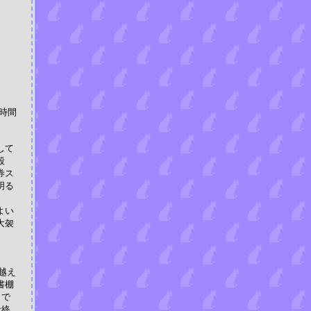
5時間
して
殺
券ス
明る
よい
大袈
越え
書棚
まで
最終