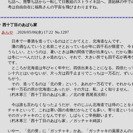
ち話へ。熊撃ち話から一転して日教組のストライキ話へ。原始林の中で
考は自由自在に福島さんの宇宙を飛びまわりますね。
▼ 西十丁目のあばら家
あらや
..2026/05/06(水) 17:22 No.1297
日本で一番酒を造っているのはどこかてえと、北海道なんです。
灘の酒なんていうと名前こそとおっているが年に四千石が限度で、今
うらしい。というのは、暑いときは麹の関係で酒が出来ない。だから灘
は冬に一ペんだけしきゃ造れない。それで、大きい所でも四千石が再考
です。
ところが北海道は年びゃく年中だ。四倍出来ることになる。四倍たっ
シ十六とはいかないが、片っ方は四千止まりでこっちは一万石だ。ずい
ちがう。
その、造ってるのは「北の誉」という、あれが一万石です。それから
一軒一万石の所が北海道にあったが、その方は、私、よく知りません。
（朽木寒三「西十丁目のあばら家」／北の誉 西尾長次郎）
今は誰も言わなくなったようだが、そのじぶん北海道では痔のことを
チャキといって、これは寒い国の名物だからとても多い。寄り道という
そのガッチャキのことなんですが、しばらくご辛抱願います。
（朽木寒三「西十丁目のあばら家」／ガッチャキ綺談）
いやー、「北の誉」に「ガッチャキ」かあ。「ガッチャキの薬屋さんの