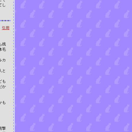
てし
引用
も残
体毛
ルカ
人と
ども
だか
」
かも
熊撃