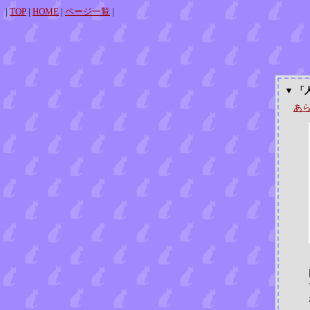
|
TOP
|
HOME
|
ページ一覧
|
▼ 「
あ