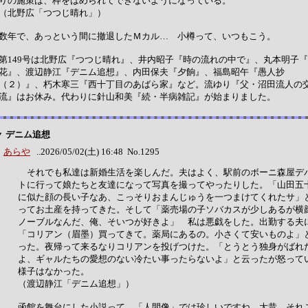
りの施策は、枠をはめられてできないようになっている。
（北野広「つつじ晴れ」）
数年で、あっという間に撤退したＭカル… 小樽って、いつもこう。
第149号は北野広『つつじ晴れ』、井内昭子『時の流れの中で』、丸本明子
花』、渡辺静江『デニム追想』、内田保夫『夕餉』、福島昭午『愚人抄
（２）』、朽木寒三『西十丁目のあばら家』など。流ゆり『父・沼田流人の
流』はお休み。代わりに針山和美『続・半病雑記』が始まりました。
▼ デニム追想
あらや
..2026/05/02(土) 16:48 No.1295
それでも私達は新婚生活を楽しんだ。夫はよく、駅前のボーニ森屋デ
トに行って娘たちと友達になって写真を撮ってやったりした。「山田五
に似た顔の長い子なあ、こっそりおまんじゅうを一つまけてくれたサ」
ってお土産を持ってきた。そして「薬売場の子ソバカスが少しあるが横
ノーブルなんだ、俺、そいつが好きよ」 私は悪戯をした。出勤する夫
「コリアン（眉墨）買ってきて。薬局にあるの。小さくて安いものよ」
った。夜帰って来るなりコリアンを投げつけた。「とうとう独身がばれ
よ、ギャルたちの愛想のない冷たい事ったらないよ」と云ったが怒って
様子はなかった。
（渡辺静江「デニム追想」）
函館を舞台にした小説って、「人間像」では珍しいですね。大昔、それ