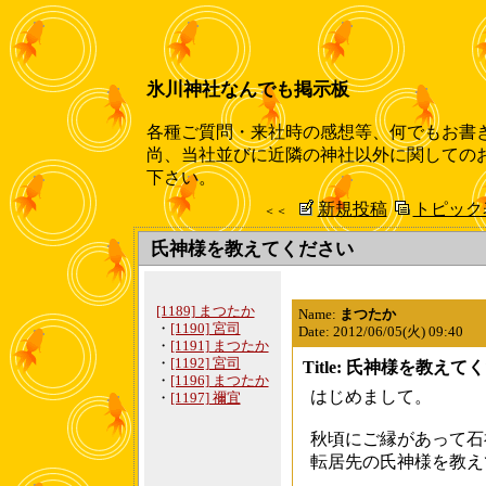
氷川神社なんでも掲示板
各種ご質問・来社時の感想等、何でもお書
尚、当社並びに近隣の神社以外に関しての
下さい。
新規投稿
トピック
＜＜
氏神様を教えてください
[1189] まつたか
Name:
まつたか
・
[1190] 宮司
Date: 2012/06/05(火) 09:40
・
[1191] まつたか
・
[1192] 宮司
Title: 氏神様を教えて
・
[1196] まつたか
はじめまして。
・
[1197] 禰宜
秋頃にご縁があって石
転居先の氏神様を教え