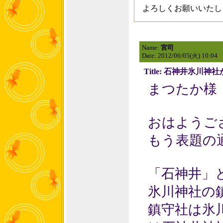
よろしくお願いいたし
Name:
宮司
Date: 2012/06/05(火) 10:04
Title: 石神井氷川
まつたか様
おはようご
もう表題の
「石神井」
氷川神社の
鎮守社は氷