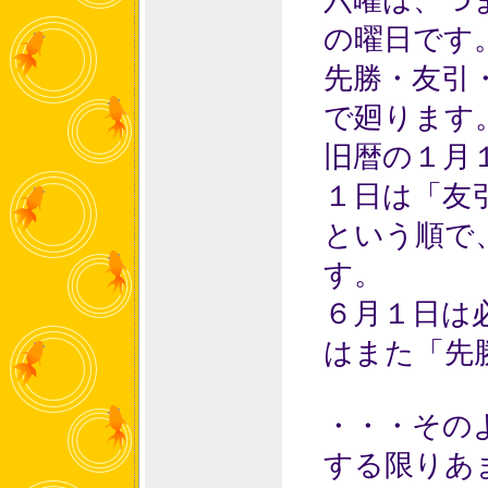
六曜は、つ
の曜日です
先勝・友引
で廻ります
旧暦の１月
１日は「友
という順で
す。
６月１日は
はまた「先
・・・その
する限りあ