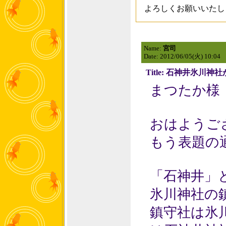
よろしくお願いいたし
Name:
宮司
Date: 2012/06/05(火) 10:04
Title: 石神井氷川
まつたか様
おはようご
もう表題の
「石神井」
氷川神社の
鎮守社は氷