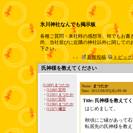
氷川神社なんでも掲示板
各種ご質問・来社時の感想等、何でもお書
尚、当社並びに近隣の神社以外に関しての
下さい。
新規投稿
トピック
＜＜
氏神様を教えてください
[1189] まつたか
Name:
まつたか
・
[1190] 宮司
Date: 2012/06/05(火) 09:40
・
[1191] まつたか
・
[1192] 宮司
Title: 氏神様を教えて
・
[1196] まつたか
はじめまして。
・
[1197] 禰宜
秋頃にご縁があって石
転居先の氏神様を教え