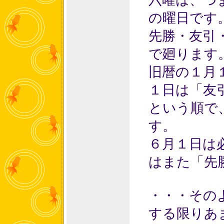
六曜は、つ
の曜日です
先勝・友引
で廻ります
旧暦の１月
１日は「友
という順で
す。
６月１日は
はまた「先
・・・その
する限りあ