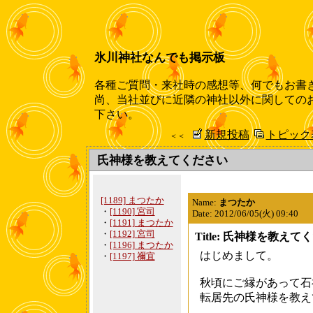
氷川神社なんでも掲示板
各種ご質問・来社時の感想等、何でもお書
尚、当社並びに近隣の神社以外に関しての
下さい。
新規投稿
トピック
＜＜
氏神様を教えてください
[1189] まつたか
Name:
まつたか
・
[1190] 宮司
Date: 2012/06/05(火) 09:40
・
[1191] まつたか
・
[1192] 宮司
Title: 氏神様を教えて
・
[1196] まつたか
はじめまして。
・
[1197] 禰宜
秋頃にご縁があって石
転居先の氏神様を教え