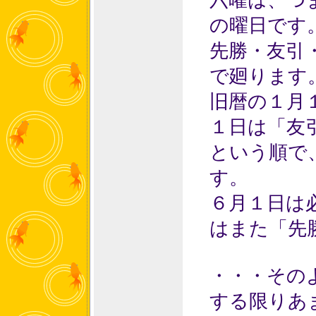
六曜は、つ
の曜日です
先勝・友引
で廻ります
旧暦の１月
１日は「友
という順で
す。
６月１日は
はまた「先
・・・その
する限りあ