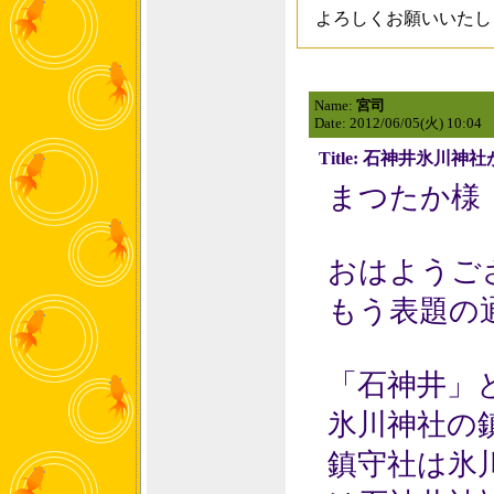
よろしくお願いいたし
Name:
宮司
Date: 2012/06/05(火) 10:04
Title: 石神井氷川
まつたか様
おはようご
もう表題の
「石神井」
氷川神社の
鎮守社は氷