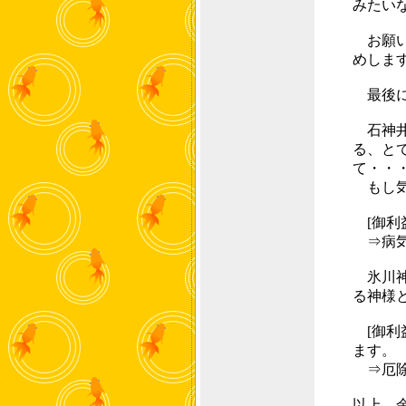
みたい
お願い
めしま
最後に
石神井
る、と
て・・
もし気
[御利
⇒病気
氷川神
る神様
[御利
ます。
⇒厄除
以上、