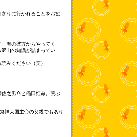
御参りに行かれることをお勧
す。海の彼方からやってく
も沢山の知識が詰まってい
お読みください（笑）
須佐之男命と稲田姫命。荒ぶ
御祭神大国主命の父親でもあり