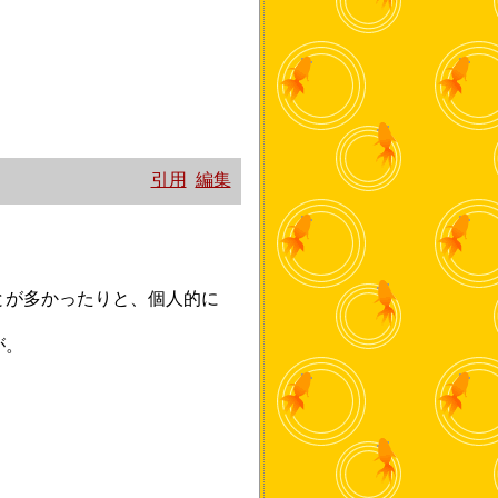
引用
編集
とが多かったりと、個人的に
が。