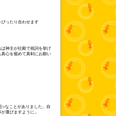
をぴったり合わせます
れば神主が社殿で祝詞を挙げ
も真心を籠めて真剣にお願い
近○なことがありました。自
事が運びますように」