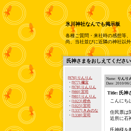
氷川神社なんでも掲示板
各種ご質問・来社時の感想等、
尚、当社並びに近隣の神社以外
氏神さまをおしえてください
[976] りんりん
Name:
りんり
・
[977] 禰宜
Date: 2010/06/
・
[978] りんりん
・
[980] 宮司
Title:
・
[981] りんりん
こんにち
・
[1023] 橙色
・
[1025] 宮司
・
[1337] きみのな
住民票は
・
[1338] 宮司
近所に石
氏神様を