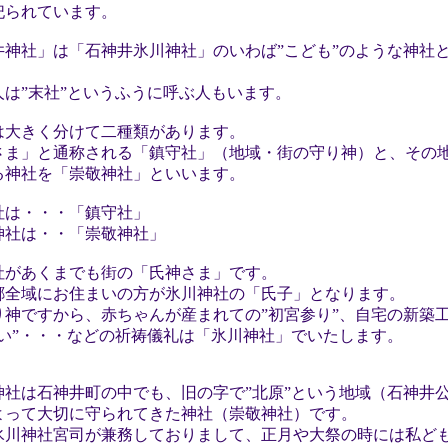
祀られています。
井神社」は「石神井氷川神社」のいわば”こども”のような神社
人は”末社”というふうに呼ぶ人もいます。
は大きく分けて二種類があります。
さま」と通称される「鎮守社」（地域・街の守り神）と、その
る神社を「崇敬神社」といいます。
社は・・・「鎮守社」
神社は・・「崇敬神社」
社があくまでも街の「氏神さま」です。
郷全域にお住まいの方が氷川神社の「氏子」となります。
り神ですから、赤ちゃんが産まれての”初宮参り”、自宅の新築工
祓い”・・・などの祈祷儀礼は「氷川神社」でいたします。
神社は石神井町の中でも、旧の字で”北原”という地域（石神井
よって大切に守られてきた神社（崇敬神社）です。
氷川神社宮司が兼務しておりまして、正月や大祭の時には私ど