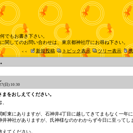
何でもお書き下さい。
に関してのお問い合わせは、東京都神社庁にお尋ね下さい。
新規投稿
トピック表示
ツリー表示
携
＜＜
。
ん
27(日) 10:30
 氏神さまをおしえてください。
は、
関町東にありますが、石神井4丁目に越してきてまもなく一年
神井神社がありますが、氏神様なのかわからず今日に至ってし
教えてください。