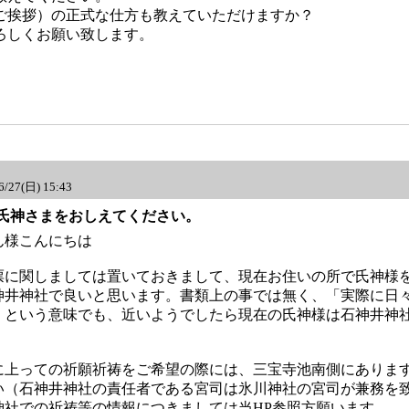
ご挨拶）の正式な仕方も教えていただけますか？
ろしくお願い致します。
6/27(日) 15:43
: Re:氏神さまをおしえてください。
ん様こんにちは
に関しましては置いておきまして、現在お住いの所で氏神様
神井神社で良いと思います。書類上の事では無く、「実際に日
」という意味でも、近いようでしたら現在の氏神様は石神井神
上っての祈願祈祷をご希望の際には、三宝寺池南側にあります
い（石神井神社の責任者である宮司は氷川神社の宮司が兼務を
神社での祈祷等の情報につきましては当HP参照方願います