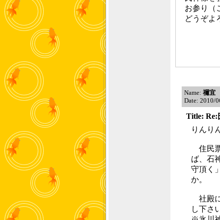
お参り（
どうぞよ
Name:
禰宜
Date: 2010/0
Title
りんり
住民票
ば、石
守頂く
か。
社殿に
し下さ
※氷川