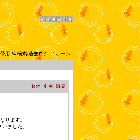
帯用
検索/過去ログ
ホーム
返信
引用
編集
になります。
まいました。