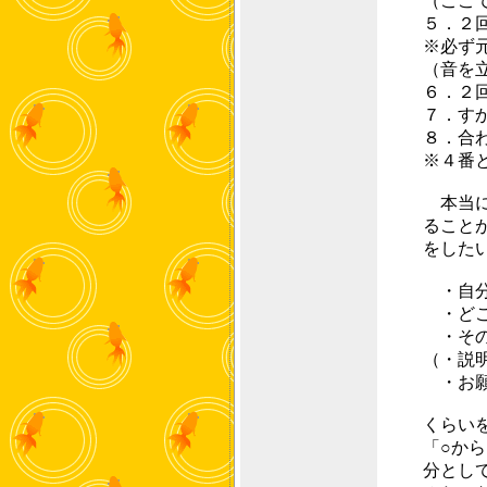
（ここ
５．２
※必ず
（音を
６．２
７．す
８．合
※４番
本当に
ること
をした
・自分
・どこ
・その
（・説
・お願
くらい
「○か
分とし