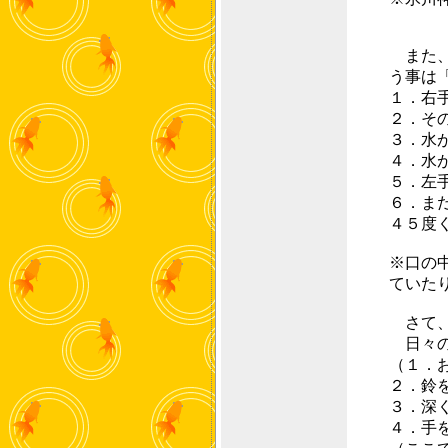
また、
う事は
１．右
２．そ
３．水
４．水
５．左
６．ま
４５度
※口の
ていた
さて、
日々の
（１．
２．鈴
３．深
４．手