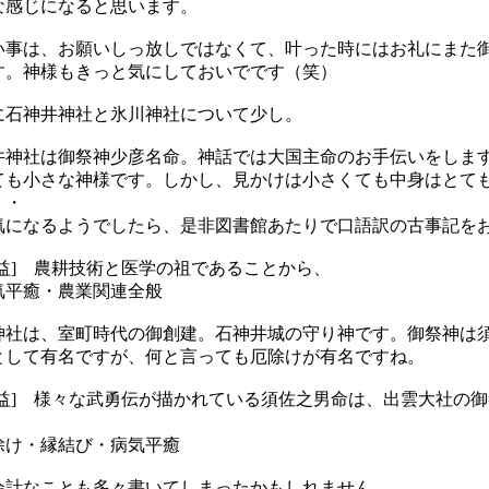
な感じになると思います。
事は、お願いしっ放しではなくて、叶った時にはお礼にまた
す。神様もきっと気にしておいでです（笑）
石神井神社と氷川神社について少し。
神社は御祭神少彦名命。神話では大国主命のお手伝いをしま
ても小さな神様です。しかし、見かけは小さくても中身はとて
・・
になるようでしたら、是非図書館あたりで口語訳の古事記を
益] 農耕技術と医学の祖であることから、
平癒・農業関連全般
社は、室町時代の御創建。石神井城の守り神です。御祭神は
として有名ですが、何と言っても厄除けが有名ですね。
益] 様々な武勇伝が描かれている須佐之男命は、出雲大社の
け・縁結び・病気平癒
余計なことも多々書いてしまったかもしれません。