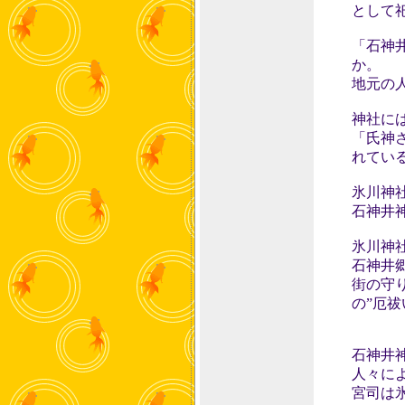
として
「石神
か。
地元の
神社に
「氏神
れてい
氷川神
石神井
氷川神
石神井
街の守
の”厄
石神井
人々に
宮司は