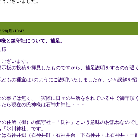
とうございました。
6/28(月) 10:42
: 氏神様と鎮守社について、補足。
ん様
うございます。
掲示板の投稿を拝見したものですから、補足説明をするのが遅
私どもの禰宜は↓のようにご説明いたしましたが、少々誤解を招
上の事では無く、「実際に日々の生活をされている中で御守頂
したら現在の氏神様は石神井神社・・・
いの住所（街）の鎮守社＝「氏神」という意味のお訊ねなので
も「氷川神社」です。
社は石神井郷（石神井町・石神井台・下石神井・上石神井・一