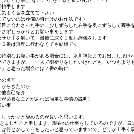
で少しだけ掌(たなごころ)を作ると良い音が・・・）
回拍手します
元気よく音を立てて下さい
立てないのは葬儀の時だけのお作法です）
回目に合わさった手の、少しずらした右手を奥にずらして両手
かさずしっかりとお願い事をします
わせた手を解いて、最後に深く１度お辞儀をします
と６番は無理に行わなくても結構です
特別なお願い事がある場合には、氷川神社までお出まし頂け
ができますが、「一人で御祈りをしたいけれども、いつもより
い」と思った場合には７番の時に
の名前
からきたのか
他自己紹介
明が必要なことがあれば簡単な事情の説明）
い事
をしっかりと籠めるのが良いと思います。
らきました△と申します。現在○の仕事をしているのですが、最
ては何とかして△をしたいと思っていますので、どうか上手く