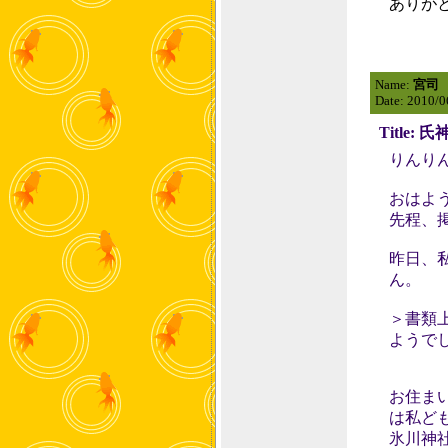
ありが
Name:
宮司
Date: 2010/0
Title
りんり
おはよ
先程、
昨日、
ん。
＞書類
ようで
お住ま
は私ど
氷川神