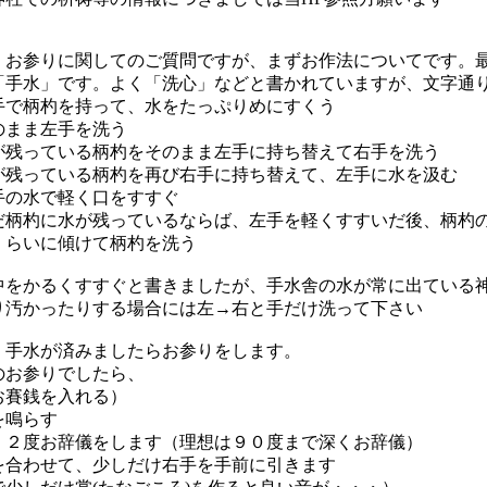
お参りに関してのご質問ですが、まずお作法についてです。
「手水」です。よく「洗心」などと書かれていますが、文字通
手で柄杓を持って、水をたっぷりめにすくう
のまま左手を洗う
が残っている柄杓をそのまま左手に持ち替えて右手を洗う
が残っている柄杓を再び右手に持ち替えて、左手に水を汲む
手の水で軽く口をすすぐ
だ柄杓に水が残っているならば、左手を軽くすすいだ後、柄杓
くらいに傾けて柄杓を洗う
中をかるくすすぐと書きましたが、手水舎の水が常に出ている
り汚かったりする場合には左→右と手だけ洗って下さい
手水が済みましたらお参りをします。
お参りでしたら、
お賽銭を入れる）
を鳴らす
く２度お辞儀をします（理想は９０度まで深くお辞儀）
を合わせて、少しだけ右手を手前に引きます