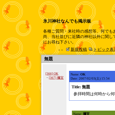
氷川神社なんでも掲示板
各種ご質問・来社時の感想等、何でも
尚、当社並びに近隣の神社以外に関し
にお尋ね下さい。
新規投稿
トピック表
＜＜
無題
[366] OK
Name:
OK
・
[367] 禰宜
Date: 2007/02/03(土) 15:54
Title: 無題
参拝時間は何時から何
Name:
禰宜