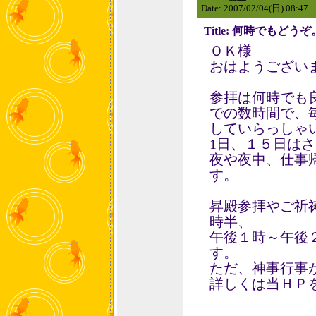
Date: 2007/02/04(日) 08:47
Title: 何時でもどうぞ
ＯＫ様
おはようござい
参拝は何時でも
での数時間で、
していらっしゃ
1日、１５日は
夜や夜中、仕事
す。
昇殿参拝やご祈
時半、
午後１時～午後
す。
ただ、神事行事
詳しくは当ＨＰ