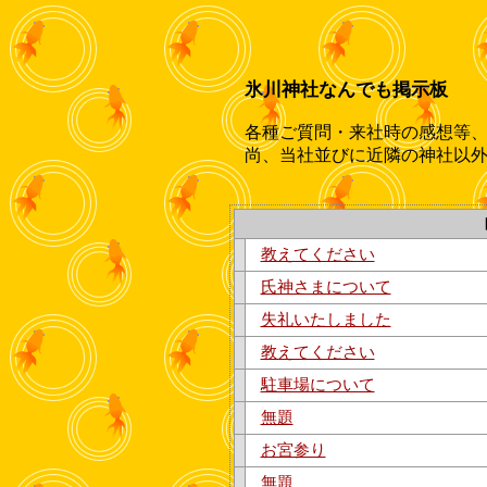
氷川神社なんでも掲示板
各種ご質問・来社時の感想等
尚、当社並びに近隣の神社以
教えてください
氏神さまについて
失礼いたしました
教えてください
駐車場について
無題
お宮参り
無題