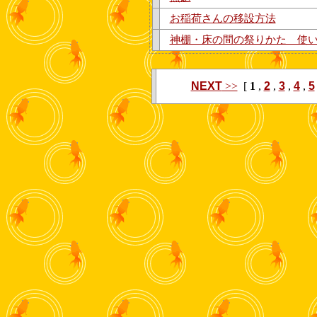
お稲荷さんの移設方法
神棚・床の間の祭りかた 使
NEXT
>>
[
1
,
2
,
3
,
4
,
5