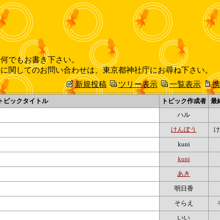
、何でもお書き下さい。
外に関してのお問い合わせは、東京都神社庁にお尋ね下さい。
新規投稿
ツリー表示
一覧表示
携
トピックタイトル
トピック作成者
最
ハル
けんぼう
け
kuni
kuni
あき
明日香
そらえ
いい