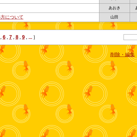
あおき
い方について
山田
,
6
,
7
,
8
,
9
,
...
]
削除・編集