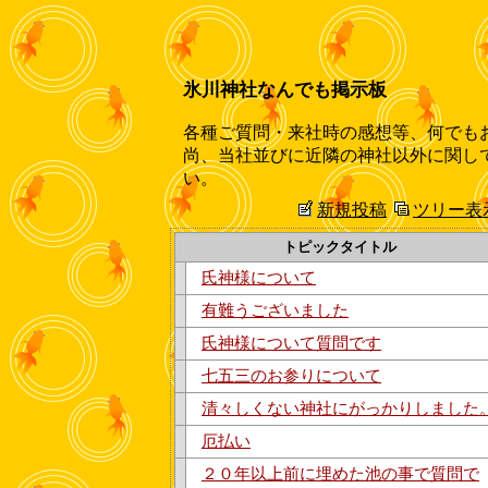
氷川神社なんでも掲示板
各種ご質問・来社時の感想等、何でも
尚、当社並びに近隣の神社以外に関し
い。
新規投稿
ツリー表
トピックタイトル
氏神様について
有難うございました
氏神様について質問です
七五三のお参りについて
清々しくない神社にがっかりしました
厄払い
２０年以上前に埋めた池の事で質問で