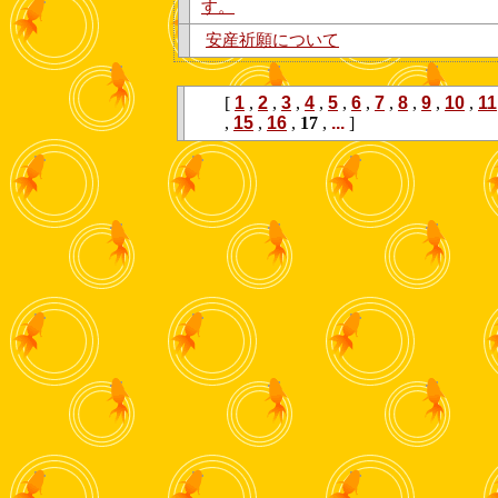
す。
安産祈願について
[
1
,
2
,
3
,
4
,
5
,
6
,
7
,
8
,
9
,
10
,
11
,
15
,
16
,
17
,
...
]