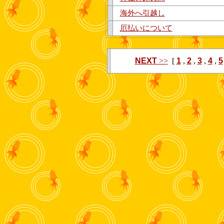
海外へ引越し
厄払いについて
NEXT
>>
[
1
,
2
,
3
,
4
,
5