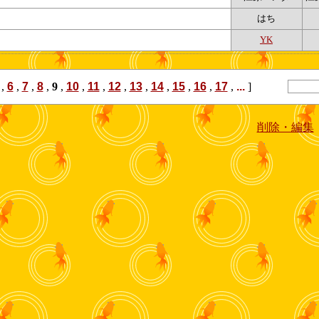
はち
YK
,
6
,
7
,
8
,
9
,
10
,
11
,
12
,
13
,
14
,
15
,
16
,
17
,
...
]
削除・編集