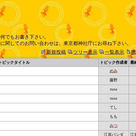
、何でもお書き下さい。
外に関してのお問い合わせは、東京都神社庁にお尋ね下さい。
新規投稿
ツリー表示
一覧表示
携
トピックタイトル
トピック作成者
最
めみ
藤野
runa
runa
てし
もも
みつ
江原パンダ
江