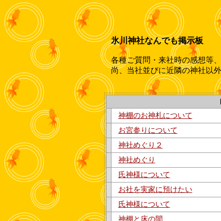
氷川神社なんでも掲示板
各種ご質問・来社時の感想等
尚、当社並びに近隣の神社以
神棚のお神札について
お宮参りについて
神社めぐり２
神社めぐり
氏神様について
お社を実家に預けたい
氏神様について
神棚と床の間