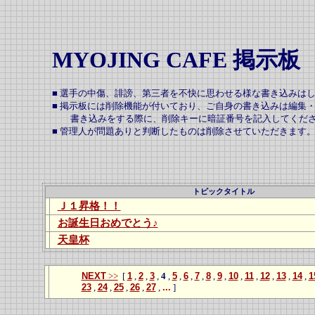
MYOJING CAFE 掲示板
■ 選手の中傷、誹謗、第三者を不快に思わせる様な書き込みは
■ 掲示板には削除機能が付いており、ご自身の書き込みは編集
書き込みをする際に、削除キーに暗証番号を記入してくだ
■ 管理人が問題ありと判断したものは削除させていただきます
トピックタイトル
Ｊ１昇格！！
お誕生日おめでとう♪
天皇杯
NEXT
>>
[
1
,
2
,
3
,
4
,
5
,
6
,
7
,
8
,
9
,
10
,
11
,
12
,
13
,
14
,
1
23
,
24
,
25
,
26
,
27
,
...
]