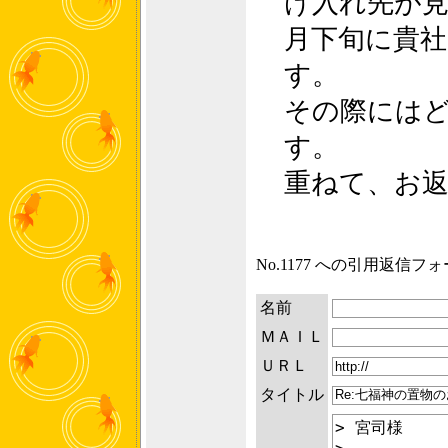
け入れ先が見
月下旬に貴
す。
その際には
す。
重ねて、お
No.1177 への引用返信フ
名前
ＭＡＩＬ
ＵＲＬ
タイトル