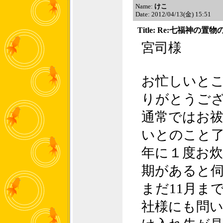
Name:
けこ
Date: 2012/04/13(金) 15:51
Title: Re:七福神の置
宮司様
お忙しいと
りがとうご
通常ではお
いとのこと
年に１度お
期があると
まだ11月ま
社様にも問