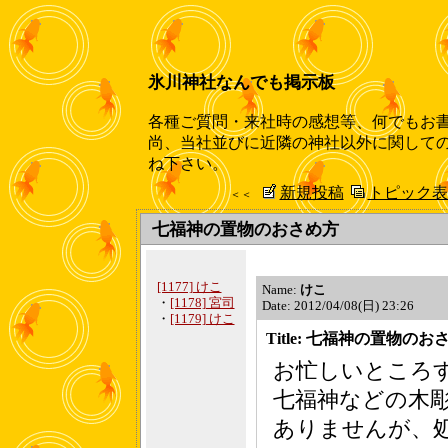
氷川神社なんでも掲示板
各種ご質問・来社時の感想等、何でもお
尚、当社並びに近隣の神社以外に関して
ね下さい。
新規投稿
トピック表
＜＜
七福神の置物のおさめ方
[1177] けこ
Name:
けこ
・
[1178] 宮司
Date: 2012/04/08(日) 23:26
・
[1179] けこ
Title: 七福神の置物のお
お忙しいところ
七福神などの木
ありませんが、