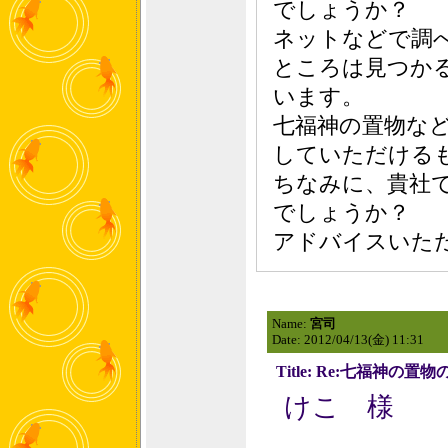
でしょうか？
ネットなどで調
ところは見つか
います。
七福神の置物な
していただける
ちなみに、貴社
でしょうか？
アドバイスいた
Name:
宮司
Date: 2012/04/13(金) 11:31
Title: Re:七福神の置
けこ 様