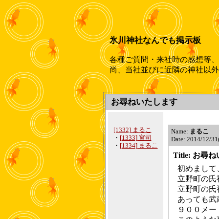
氷川神社なんでも掲示板
各種ご質問・来社時の感想等、
尚、当社並びに近隣の神社以外
お尋ねいたします
[1332] まるこ
Name:
まるこ
・
[1333] 宮司
Date: 2014/12/31
・
[1334] まるこ
Title: お
初めまして
立野町の氏
立野町の氏
あっても武
９００メー