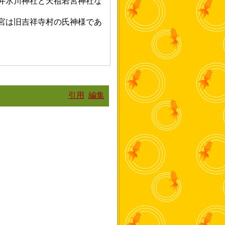
井氷川神社と天祖若宮神社な
宮は旧吉祥寺村の氏神様であ
引用
編集