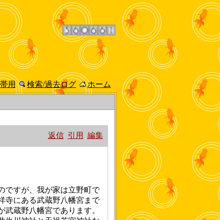
帯用
検索/過去ログ
ホーム
返信
引用
編集
。
のですが、我が家は立野町で
祥寺にある武蔵野八幡宮まで
が武蔵野八幡宮であります。