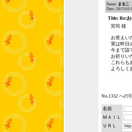
Name:
まるこ
Date: 2015/01/
Title: 
宮司 様
お答えい
実は昨日
今まで詣
お祈りい
これらも
よろしく
No.1332 
名前
ＭＡＩＬ
ＵＲＬ