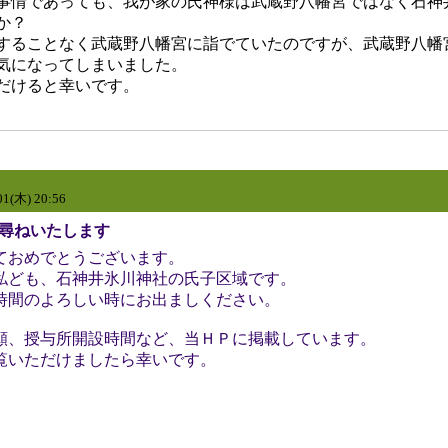
事情であっても、我が家の氏神様は武蔵野八幡宮ではなく石神
か？
することなく武蔵野八幡宮に詣でていたのですが、武蔵野八幡
気になってしまいました。
だけると幸いです。
01(木) 20:56
Re:お尋ねいたします
ておめでとうございます。
私ども、石神井氷川神社の氏子区域です。
時間のよろしい時にお出ましください。
願、授与所開設時間など、当ＨＰに掲載しています。
覧いただけましたら幸いです。