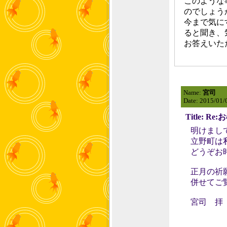
このような
のでしょう
今まで気に
ると聞き、
お答えいた
Name:
宮司
Date: 2015/01/
Title: 
明けまし
立野町は
どうぞお
正月の祈
併せてご
宮司 拝