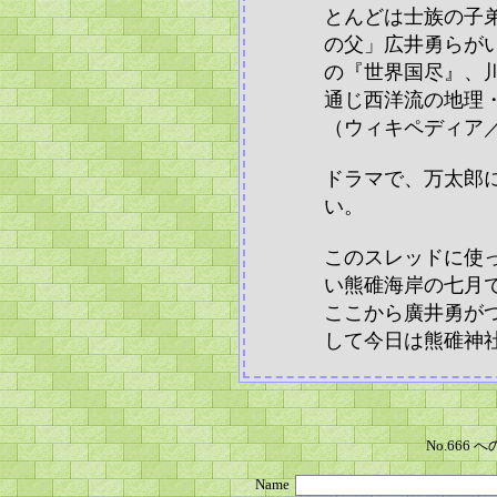
とんどは士族の子
の父」広井勇らが
の『世界国尽』、
通じ西洋流の地理
（ウィキペディア
ドラマで、万太郎
い。
このスレッドに使
い熊碓海岸の七月
ここから廣井勇が
して今日は熊碓神
No.666
Name