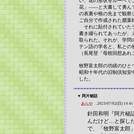
い、花の形状をルーペで
花」――と大書して勇ん
の表裏や根の先まで観察
ご自分で作成された腊葉
それに貼付されていたラ
書き綴られてあったが、
取られた。それが、学問
テン語の学名と、私との
（長尾登「母校回想あれ
牧野富太郎の功績のひと
昭和十年代の旧制倶知安
した。
▼ 阿片秘話
あらや
..2023/07/02(日) 14:41
針田和明『阿片秘
んだけど…と探し
で、「牧野富太郎