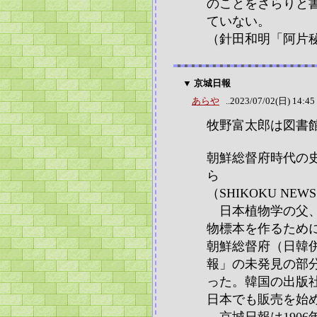
のことをさらりと
ていない。
（針田和明「阿片秘
▼ 京城日報
あらや
..2023/07/02(日) 14:45
牧野富太郎は図書
朝鮮総督府時代の
ら
（SHIKOKU NEWS 2
日本植物学の父、牧
物標本を作るため
朝鮮総督府（日韓
報」の未発見の部分
った。韓国の出版
日本でも販売を始