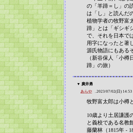
の「羊蹄＝し」の
は「し」と読んだ
植物学者の牧野富
蹄」とは「ギシギ
で、それを日本で
用字になったと著
源氏物語にもある
（新谷保人「小樽
蹄」の旅）
▼ 廣井勇
あらや
..2023/07/02(日) 14:53
牧野富太郎は小樽
10歳より土居謙護
と義校である名教
藤蘭林（1815年 