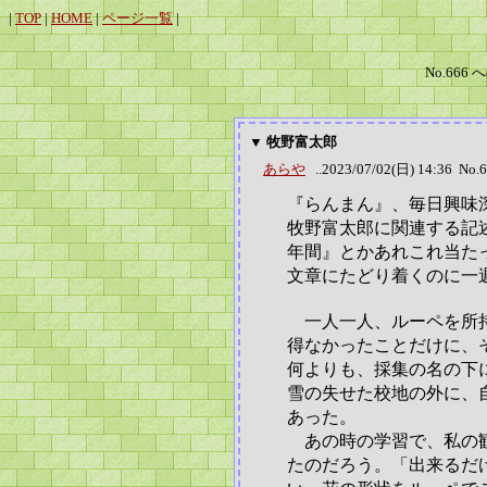
|
TOP
|
HOME
|
ページ一覧
|
No.666 
▼ 牧野富太郎
あらや
..2023/07/02(日) 14:36 No.
『らんまん』、毎日興味
牧野富太郎に関連する記
年間』とかあれこれ当た
文章にたどり着くのに一
一人一人、ルーペを所持
得なかったことだけに、
何よりも、採集の名の下
雪の失せた校地の外に、
あった。
あの時の学習で、私の観
たのだろう。「出来るだ