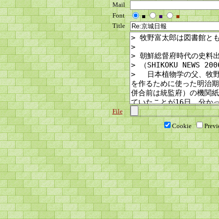
Mail
Font
■
■
■
Title
File
Cookie
Prev