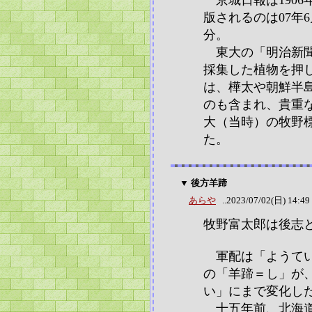
京城日報は1906
版されるのは07年6
分。
東大の「明治新聞
採集した植物を押
は、樺太や朝鮮半
のも含まれ、貴重
大（当時）の牧野
た。
▼ 後方羊蹄
あらや
..2023/07/02(日) 14:49
牧野富太郎は後志
軍配は「ようてい
の「羊蹄＝し」が
い」にまで変化し
十五年前、北海道