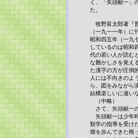
く、「矢頭献一」
た。
牧野富太郎著『普
（一九一一年）に
昭和四五年（一九
しているのは昭和
代の若い人が読む
な難かしさを覚え
た漢字の方が圧倒
人には不向きのよ
ら、図をみながら
結構楽しいに違い
（中略）
さて、矢頭献一の
矢頭献一は少年時
類学の指導を受け
畑を歩んできた根