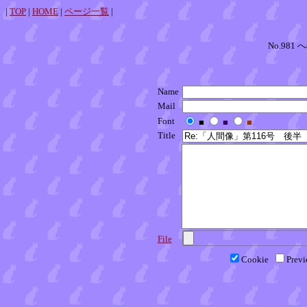
|
TOP
|
HOME
|
ページ一覧
|
No.981 
Name
Mail
Font
■
■
■
Title
File
Cookie
Prev