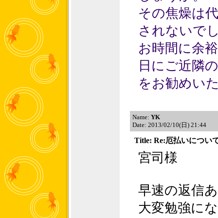
その焦燥は
されないで
お時間に余
日にご近隣
をお勧めい
Name:
YK
Date: 2013/02/10(日) 21:44
Title: Re:厄払いについ
宮司様
早速の返信
大変勉強に