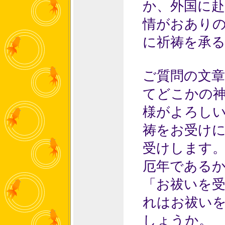
か、外国に
情がおあり
に祈祷を承
ご質問の文
てどこかの
様がよろし
祷をお受け
受けします
厄年である
「お祓いを
れはお祓い
しょうか。