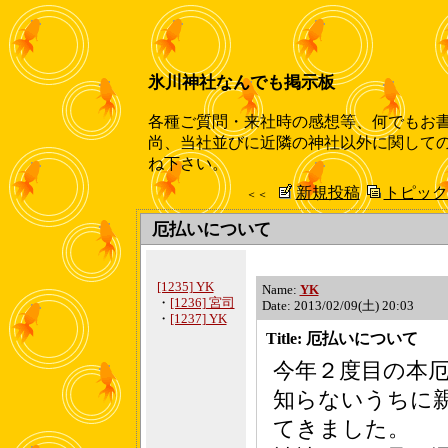
氷川神社なんでも掲示板
各種ご質問・来社時の感想等、何でもお
尚、当社並びに近隣の神社以外に関して
ね下さい。
新規投稿
トピック
＜＜
厄払いについて
[1235] YK
Name:
YK
・
[1236] 宮司
Date: 2013/02/09(土) 20:03
・
[1237] YK
Title: 厄払いについて
今年２度目の本
知らないうちに
てきました。