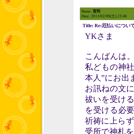
Name:
宮司
Date: 2013/02/09(土) 23:46
Title: Re:厄払いについ
YKさま
こんばんは
私どもの神社
本人”にお出
お訊ねの文
祓いを受け
を受ける必
祈祷に上ら
受所で神札