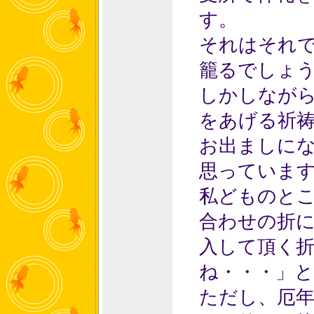
す。
それはそれ
籠るでしょ
しかしなが
をあげる祈
お出ましに
思っていま
私どものと
合わせの折
入して頂く
ね・・・」
ただし、厄