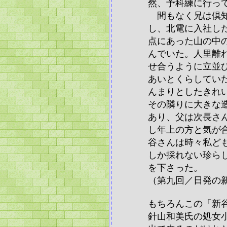
然、予科練に行っ
間もなく兄は倶知
し、北電に入社し
点にあった山の中
んでいた。人里離
せ合うように立並
あいとくらしてい
んまりとしたきれ
その隣りに大きな
あり、父は次長さ
し年上の方と気が
谷さんは時々私ど
しか採れない珍ら
を下さった。
（第九回／日発の
もちろんこの「新
針山和美氏の処女