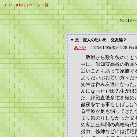
|
TOP
|
HOME
|
ページ一覧
|
No.618 
▼ 父・流人の思い出 交友編２
あらや
..2023/01/05(木) 06:28 No.
敗戦から数年後のことで
中に、倶知安高校の教頭
近いこともあって家族ぐ
よりだいぶお若い方々だ
先生は呑み友達になった
んになった戸田先生が倶
た。終戦直後多忙を極め
徹夜をする事もしばしば
る年波か足も弱ってきた
まり気のりしなかった父
め私は三年間の高校時代
努力、修練などには拒絶