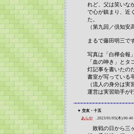
れど、父は笑いな
で心が鎮まり、近
た。
（第九回／倶知安
まるで藤田明三で
写真は「白樺会報
「血の呻き」とタ
灯記事を書いたの
書室が写っている
（流人の身分は実
運営は実習助手が
▼ 交友・十五
あらや
..2023/01/05(木) 06:40
敗戦の日から三ヶ