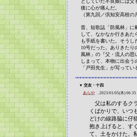
としていた不良娘には父
後に心が痛んだ。
（第九回／倶知安高校の
昔、短歌誌「防風林」に
して、なかなか行きあた
も手紙を書いた。そうし
10号だった。ありきた
風林」の『父・流人の思
しまって、本物に出会う
「戸田先生」が写ってい
▼ 交友・十四
あらや
..2023/01/05(木) 06:35
父は私のするクラ
くばかりで、いつ
どけの線路脇に仔
抱き上げると、す
て、土をかけた。