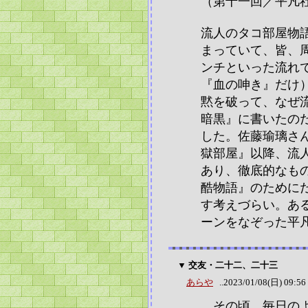
（第十一回／平凡
流人のタコ部屋物
まっていて、皆、
ンチといった流れ
『血の呻き』だけ
黙を破って、なぜ流
暗黒』に書いたの
した。佐藤瑜璃さ
獄部屋』以降、流
あり、徹底的なも
酷物語』のために
す考えづらい。あ
ーンをなぞった平
▼ 交友・二十二、二十三
あらや
..2023/01/08(日) 09:56
その頃、毎日のよ