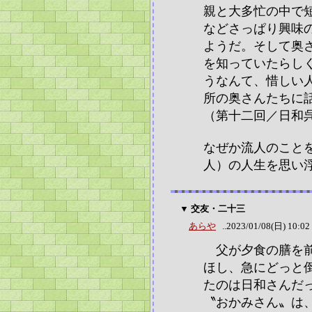
親と大多忙の中で
などさっぱり興味
ようだ。そして奥
を知っていたらし
うなんて、惜しい
所の奥さんたちに
（第十二回／日和
なぜか流人のこと
人）の人生を思い
▼ 交友・二十三
あらや
..2023/01/08(日) 10:02
父が夕食の膳を前
ほし、急にどっと
たのは日和さんだ
〝おかみさん〟は