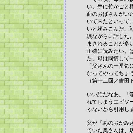
い、手に竹かごと
商のおばさんがい
いて来たといって
いと頼みこんだ。
涙ながらに話した
まされることが多
正確に読みたい。
た。母は同情して
「父さんの一番気
なってやってちょ
（第十二回／吉田
いい話だなあ。「
れてしまうエピソ
ゃないから引用し
父が「あのおかみ
ていた奥さんは、