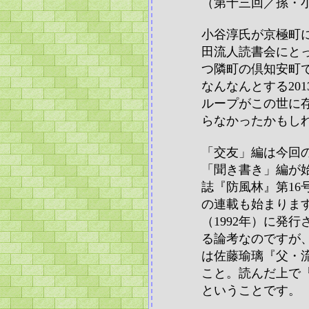
（第十三回／孫・
小谷淳氏が京極町
田流人読書会にと
つ隣町の倶知安町
なんなんとする20
ループがこの世に
らなかったかもし
「交友」編は今回
「聞き書き」編が
誌『防風林』第16
の連載も始まります
（1992年）に発
る論考なのですが
は佐藤瑜璃『父・
こと。読んだ上で
ということです。