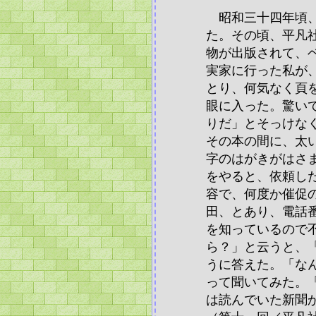
昭和三十四年頃、
た。その頃、平凡
物が出版されて、
実家に行った私が
とり、何気なく頁
眼に入った。驚い
りだ」とそっけな
その本の間に、太
字のはがきがはさ
をやると、依頼し
容で、何度か催促
田、とあり、電話
を知っているので
ら？」と云うと、
うに答えた。「な
って聞いてみた。
は読んでいた新聞