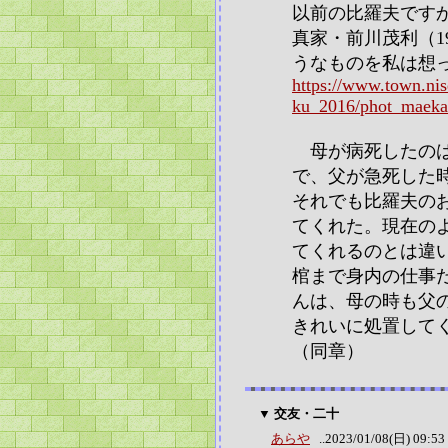
以前の比羅夫です
真家・前川茂利（19
うなものを私は想
https://www.town.ni
ku_2016/phot_maeka
母が病死したのは
で、父が急死した
それでも比羅夫の
てくれた。現在の
てくれるのとは違
棺まで身内の仕事
んは、母の時も父
きれいに処置して
（同章）
▼ 交友・二十
あらや
..2023/01/08(日) 09:53