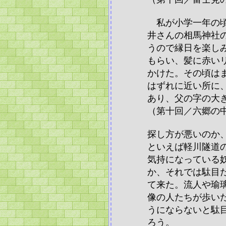
私が小学一年の頃
井さんの相馬神社
うので縁日を楽し
もらい、髪に赤い
かけた。その頃は
はずれに近い所に
あり、父の字の大
（第十回／六郷の
探し方が悪いのか
といえば軽川隧道
気持になっている
か、それでは駄目
て来た。流人や瑜
像の人たちが歩い
うにならないと駄
ろう。