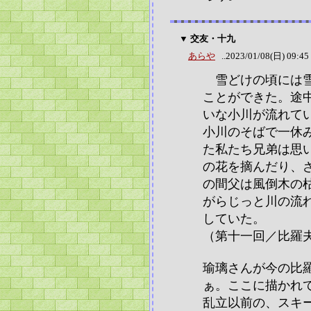
▼ 交友・十九
あらや
..2023/01/08(日) 09:45
雪どけの頃には雪
ことができた。途
いな小川が流れて
小川のそばで一休
た私たち兄弟は思
の花を摘んだり、
の間父は風倒木の
がらじっと川の流
していた。
（第十一回／比羅
瑜璃さんが今の比
ぁ。ここに描かれ
乱立以前の、スキ