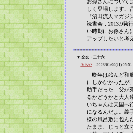
お孫さんについて
しく登場します。
『沼田流人マガジ
読書会，2013.
い時期にお孫さん
アップしたいと考
▼ 交友・二十六
あらや
..2023/01/09(月) 05:51
晩年は殆んど和服
にしかなかったが
助手だった。父が
るかどうかと大人
いちゃんは天国へ
になるんだよ。義
様の風呂敷に包ん
たまま、じっと立