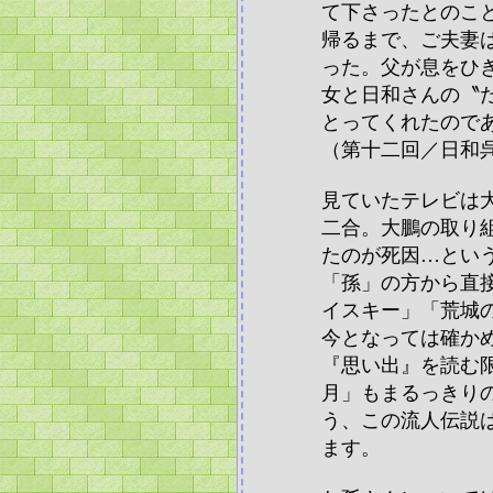
て下さったとのこ
帰るまで、ご夫妻
った。父が息をひ
女と日和さんの〝
とってくれたので
（第十二回／日和
見ていたテレビは
二合。大鵬の取り
たのが死因…とい
「孫」の方から直
イスキー」「荒城
今となっては確か
『思い出』を読む
月」もまるっきり
う、この流人伝説
ます。