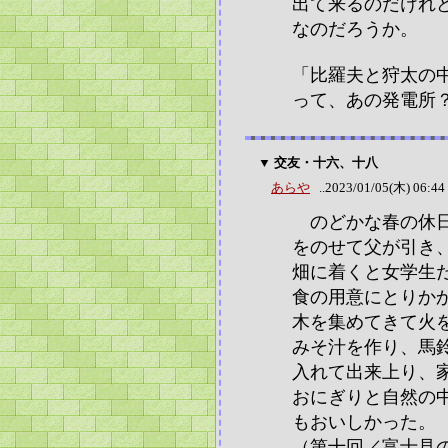
出て来るのだけれ
なのだろうか。
「比羅夫と狩太の
って、あの発電所
▼ 交友・十六、十八
あらや
..2023/01/05(木) 06:44
のどかな春の休日
をのせて父が引き
畑に着くと女学生
食の用意にとりか
木を集めてきて火
みそ汁を作り、馬
入れて出来上り、
おにぎりと自然の
もおいしかった。
（第十回／富士見