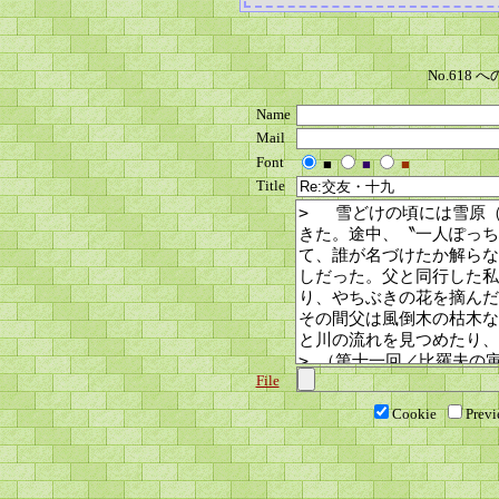
No.618
Name
Mail
Font
■
■
■
Title
File
Cookie
Prev