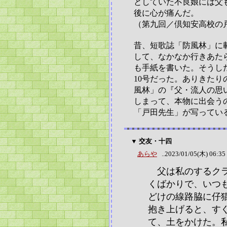
としていた不良娘には父
後に心が痛んだ。
（第九回／倶知安高校の
昔、短歌誌「防風林」に
して、なかなか行きあた
も手紙を書いた。そうし
10号だった。ありきた
風林」の『父・流人の思
しまって、本物に出会う
「戸田先生」が写ってい
▼ 交友・十四
あらや
..2023/01/05(木) 06:35
父は私のするクラ
くばかりで、いつ
どけの線路脇に仔
抱き上げると、す
て、土をかけた。