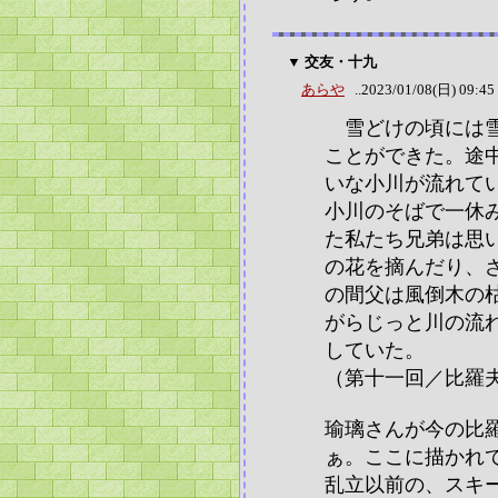
▼ 交友・十九
あらや
..2023/01/08(日) 09:45
雪どけの頃には雪
ことができた。途
いな小川が流れて
小川のそばで一休
た私たち兄弟は思
の花を摘んだり、
の間父は風倒木の
がらじっと川の流
していた。
（第十一回／比羅
瑜璃さんが今の比
ぁ。ここに描かれ
乱立以前の、スキ