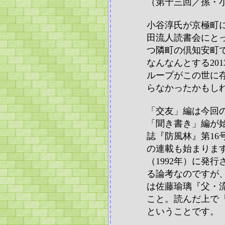
（第十三回／孫・
小谷淳氏が京極町
田流人読書会にと
つ隣町の倶知安町
なんなんとする20
ループがこの世に
らなかったかもし
「交友」編は今回
「聞き書き」編が
誌『防風林』第16
の連載も始まります
（1992年）に発
る論考なのですが
は佐藤瑜璃『父・
こと。読んだ上で
ということです。