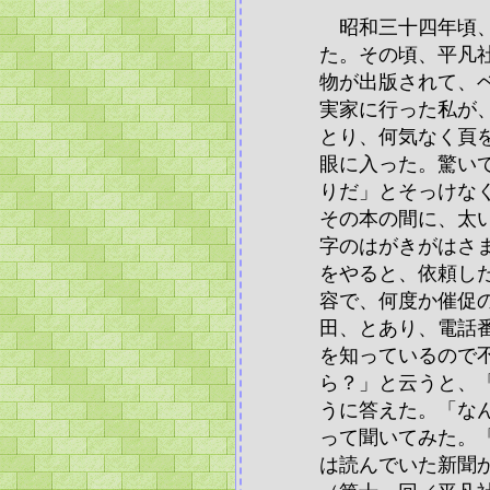
昭和三十四年頃、
た。その頃、平凡
物が出版されて、
実家に行った私が
とり、何気なく頁
眼に入った。驚い
りだ」とそっけな
その本の間に、太
字のはがきがはさ
をやると、依頼し
容で、何度か催促
田、とあり、電話
を知っているので
ら？」と云うと、
うに答えた。「な
って聞いてみた。
は読んでいた新聞