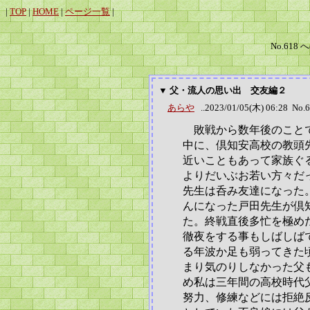
|
TOP
|
HOME
|
ページ一覧
|
No.618 
▼ 父・流人の思い出 交友編２
あらや
..2023/01/05(木) 06:28 No.
敗戦から数年後のことで
中に、倶知安高校の教頭
近いこともあって家族ぐ
よりだいぶお若い方々だ
先生は呑み友達になった
んになった戸田先生が倶
た。終戦直後多忙を極め
徹夜をする事もしばしば
る年波か足も弱ってきた
まり気のりしなかった父
め私は三年間の高校時代
努力、修練などには拒絶