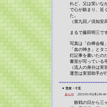
れど、父は笑いな
で心が鎮まり、近
た。
（第九回／倶知安
まるで藤田明三で
写真は「白樺会報
「血の呻き」とタ
灯記事を書いたの
書室が写っている
（流人の身分は実
運営は実習助手が
▼ 交友・十五
あらや
..2023/01/05(木) 06:40
敗戦の日から三ヶ