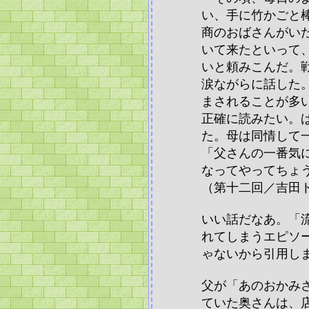
い、手に竹かごと
商のおばさんがい
いて来たといって
いと頼みこんだ。
涙ながらに話した
まされることが多
正確に読みたい。
た。母は同情して
「父さんの一番気
なってやってちょ
（第十二回／吉田
いい話だなあ。「
れてしまうエピソ
ゃないから引用し
父が「あのおかみ
ていた奥さんは、