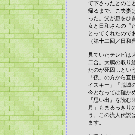
て下さったとのこ
帰るまで、ご夫妻
った。父が息をひ
女と日和さんの〝
とってくれたので
（第十二回／日和
見ていたテレビは
二合。大鵬の取り
たのが死因…とい
「孫」の方から直
イスキー」「荒城
今となっては確か
『思い出』を読む
月」もまるっきり
う、この流人伝説
ます。