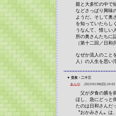
親と大多忙の中で
などさっぱり興味
ようだ。そして奥
を知っていたらし
うなんて、惜しい
所の奥さんたちに
（第十二回／日和
なぜか流人のこと
人）の人生を思い
▼ 交友・二十三
あらや
..2023/01/08(日) 10:02
父が夕食の膳を前
ほし、急にどっと
たのは日和さんだ
〝おかみさん〟は