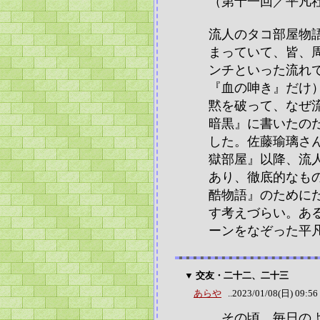
（第十一回／平凡
流人のタコ部屋物
まっていて、皆、
ンチといった流れ
『血の呻き』だけ
黙を破って、なぜ流
暗黒』に書いたの
した。佐藤瑜璃さ
獄部屋』以降、流
あり、徹底的なも
酷物語』のために
す考えづらい。あ
ーンをなぞった平
▼ 交友・二十二、二十三
あらや
..2023/01/08(日) 09:56
その頃、毎日のよ