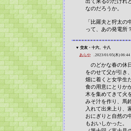
出て来るのだけれ
なのだろうか。
「比羅夫と狩太の
って、あの発電所
▼ 交友・十六、十八
あらや
..2023/01/05(木) 06:44
のどかな春の休日
をのせて父が引き
畑に着くと女学生
食の用意にとりか
木を集めてきて火
みそ汁を作り、馬
入れて出来上り、
おにぎりと自然の
もおいしかった。
（第十回／富士見