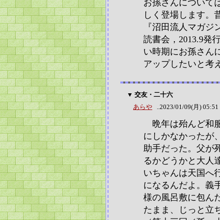
お孫さんについて
しく登場します。
『沼田流人マガジ
読書会，2013.
い時期にお孫さん
アップしたいと考
▼ 交友・二十六
あらや
..2023/01/09(月) 05:51
晩年は殆んど和服
にしかなかったが
助手だった。父が
るかどうかと大人
いちゃんは天国へ
になるんだよ。義
様の風呂敷に包ん
たまま、じっと立