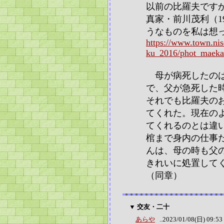
以前の比羅夫です
真家・前川茂利（19
うなものを私は想
https://www.town.ni
ku_2016/phot_maeka
母が病死したのは
で、父が急死した
それでも比羅夫の
てくれた。現在の
てくれるのとは違
棺まで身内の仕事
んは、母の時も父
きれいに処置して
（同章）
▼ 交友・二十
あらや
..2023/01/08(日) 09:53