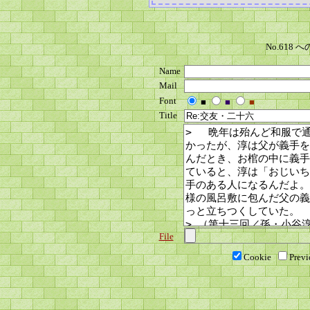
No.618
Name
Mail
Font
■
■
■
Title
File
Cookie
Prev