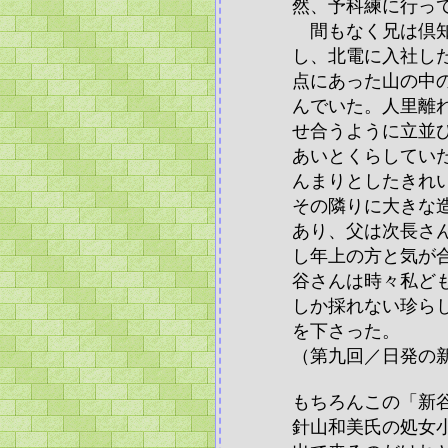
然、予科練に行っ
間もなく兄は倶知
し、北電に入社し
点にあった山の中
んでいた。人里離
せ合うように立並
あいとくらしてい
んまりとしたきれ
その隣りに大きな
あり、父は次長さ
し年上の方と気が
谷さんは時々私ど
しか採れない珍ら
を下さった。
（第九回／日発の
もちろんこの「新
針山和美氏の処女