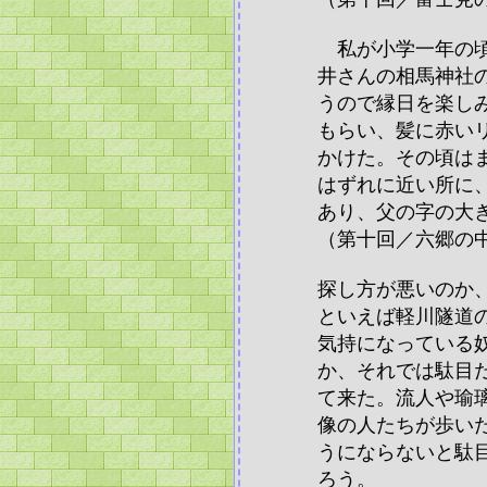
私が小学一年の頃
井さんの相馬神社
うので縁日を楽し
もらい、髪に赤い
かけた。その頃は
はずれに近い所に
あり、父の字の大
（第十回／六郷の
探し方が悪いのか
といえば軽川隧道
気持になっている
か、それでは駄目
て来た。流人や瑜
像の人たちが歩い
うにならないと駄
ろう。